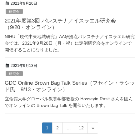
2021年9月20日
研究会
2021年度第3回 パレスチナ／イスラエル研究会
（9/20・オンライン）
NIHU「現代中東地域研究」AA研拠点パレスチナ／イスラエル研究
会では、2021年9月20日（月・祝）に定例研究会をオンラインで
開催することになりました。
2021年9月13日
研究会
GDC Online Brown Bag Talk Series（フセイン・ラシッ
ド氏 9/13・オンライン）
立命館大学グローバル教養学部教授の Hosseyin Rasit さんを囲ん
でオンラインの Brown Bag Talk を開催いたします。
投
固
固
固
1
2
…
12
»
稿
定
定
定