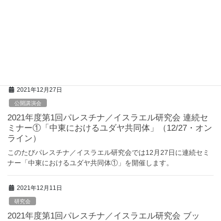
2021年度第3回 パレスチナ／イスラエル研究会 連続
セミナー①「中東におけるユダヤ共同体」報告
◾️アヴィアド・モレーノ（ベン・グリオン大学・講師）「拡大する
モロッコのユダヤ人移民」 アヴィアド・モレーノ氏の報告は、こ
れまで一般的にイスラエル建国に伴うアラブ世界での社会的動揺
から発生した […]
2021年12月27日
公開講演会
2021年度第1回パレスチナ／イスラエル研究会 連続セ
ミナー①「中東におけるユダヤ共同体」（12/27・オン
ライン）
このたびパレスチナ／イスラエル研究会では12月27日に連続セミ
ナー「中東におけるユダヤ共同体①」を開催します。
2021年12月11日
研究会
2021年度第1回パレスチナ／イスラエル研究会 ブッ